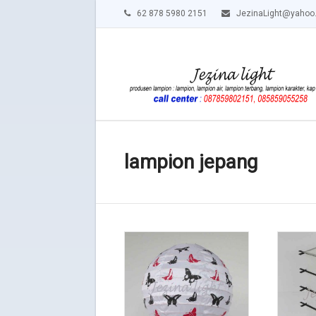
62 878 5980 2151
JezinaLight@yahoo
lampion jepang