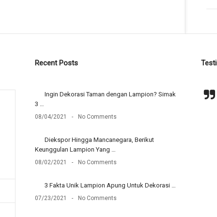
Recent Posts
Test
, lampionnya
Ingin Dekorasi Taman dengan Lampion? Simak
trimakasih mas acara pernikaanku
ng semua dan
3 …
kemarin jadi menarik, banyak yang
tertarik dan tanya - tanya tentang
08/04/2021
No Comments
lampionnya
- Desna Sidoarjo
Diekspor Hingga Mancanegara, Berikut
Keunggulan Lampion Yang …
08/02/2021
No Comments
ses mas, sukses
3 Fakta Unik Lampion Apung Untuk Dekorasi …
07/23/2021
No Comments