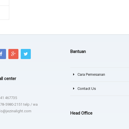
Bantuan
Cara Pemesanan
ll center
Contact Us
41 467735
78-5980-2151 telp / wa
fo@jezinalight.com
Head Office