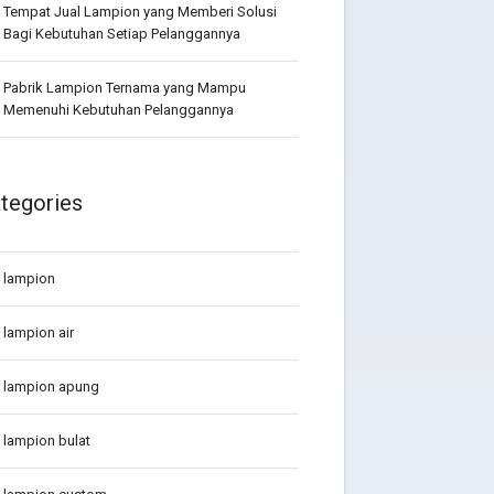
Tempat Jual Lampion yang Memberi Solusi
Bagi Kebutuhan Setiap Pelanggannya
Pabrik Lampion Ternama yang Mampu
Memenuhi Kebutuhan Pelanggannya
tegories
lampion
lampion air
lampion apung
lampion bulat