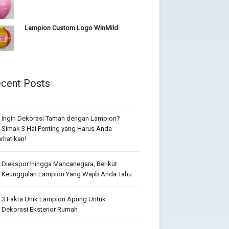
Lampion Custom Logo WinMild
cent Posts
Ingin Dekorasi Taman dengan Lampion?
Simak 3 Hal Penting yang Harus Anda
rhatikan!
Diekspor Hingga Mancanegara, Berikut
Keunggulan Lampion Yang Wajib Anda Tahu
3 Fakta Unik Lampion Apung Untuk
Dekorasi Eksterior Rumah