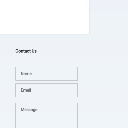
Contact Us