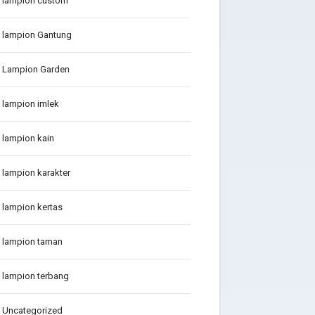
lampion custom
lampion Gantung
Lampion Garden
lampion imlek
lampion kain
lampion karakter
lampion kertas
lampion taman
lampion terbang
Uncategorized