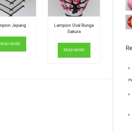
mpion Jepang
Lampion Oval Bunga
Sakura
READ MORE
Re
READ MORE
Pe