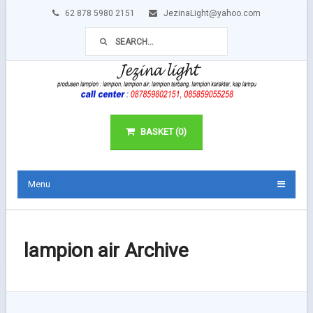
62 878 5980 2151
JezinaLight@yahoo.com
BASKET (0)
Menu
lampion air Archive