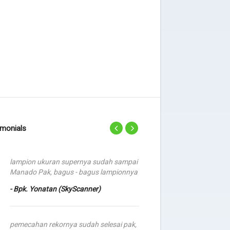
imonials
lampion ukuran supernya sudah sampai
pak lampionnya sud
Manado Pak, bagus - bagus lampionnya
yang selanjutnya j
masukin jadwal ya bi
- Bpk. Yonatan (SkyScanner)
cepat, kayak pesanan
- Bpk. Roy Sapurta
pemecahan rekornya sudah selesai pak,