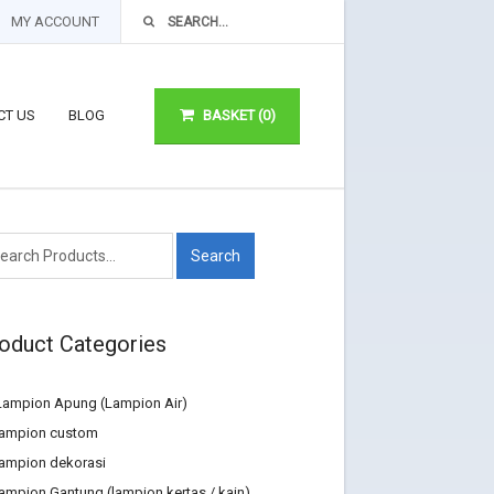
MY ACCOUNT
CT US
BLOG
BASKET (0)
oduct Categories
Lampion Apung (Lampion Air)
lampion custom
lampion dekorasi
lampion Gantung (lampion kertas / kain)