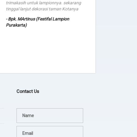
trimakasih untuk lampionnya. sekarang
tinggal lanjut dekorasi taman Kotanya
Mas pesan Lagi lam
acara bulan depan,
- Bpk. MArtinus (Festifal Lampion
cabang baru
Purakarta)
- Bpk. Hendrik (BRI
Contact Us