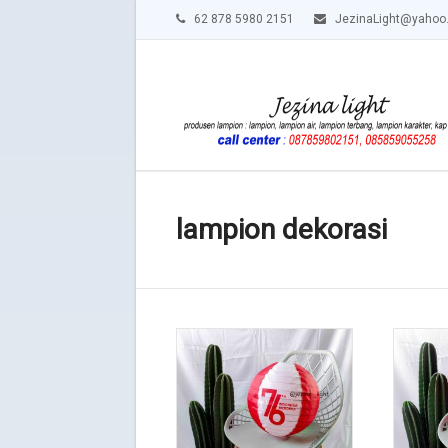
62 878 5980 2151
JezinaLight@yahoo
lampion dekorasi