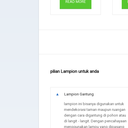
READ MORE
pilian Lampion untuk anda
trimakasih banyak pak
Lampion Gantung
sudah selesai dipasa
bagus bagus
lampion ini bisanya digunakan untuk
mendekorasi taman maupun ruangan
- Pak yeye Jakarta
dengan cara digantung di pohon atau
di langit - langit. Dengan pencahayaan
menggunakan lampu yang dipasang