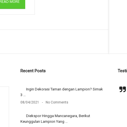
READ MORE
Recent Posts
Test
, lampionnya
Ingin Dekorasi Taman dengan Lampion? Simak
trimakasih mas acara pernikaanku
ng semua dan
3 …
kemarin jadi menarik, banyak yang
tertarik dan tanya - tanya tentang
08/04/2021
No Comments
lampionnya
- Desna Sidoarjo
Diekspor Hingga Mancanegara, Berikut
Keunggulan Lampion Yang …