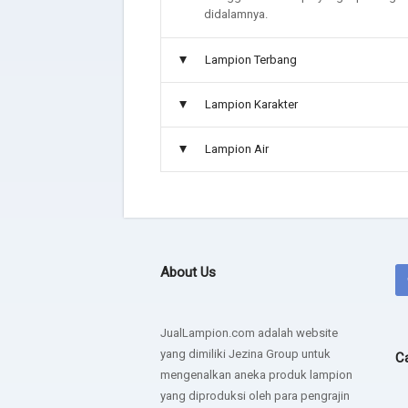
acaranya kemarin suk
didalamnya.
juga untuk usahanya
- Rara Jakarta
Lampion Terbang
Lampion Karakter
Lampion Air
About Us
JualLampion.com adalah website
yang dimiliki Jezina Group untuk
Ca
mengenalkan aneka produk lampion
yang diproduksi oleh para pengrajin